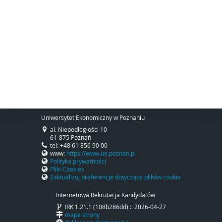
Uniwersytet Ekonomiczny w Poznaniu
al. Niepodległości 10
61-875 Poznań
tel: +48 61 856 90 00
www:
https://www.ue.poznan.pl
Polityka prywatności
Pliki Cookies
Zaktualizuj preferencje dotyczące plików cookie
Internetowa Rekrutacja Kandydatów
IRK 1.21.1 (108b286dd) :: 2026-04-27
mapa strony