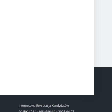
Internetowa Rekrutacja Kandydatów
IRK 1.21.1 (108b286dd) :: 2026-04-27