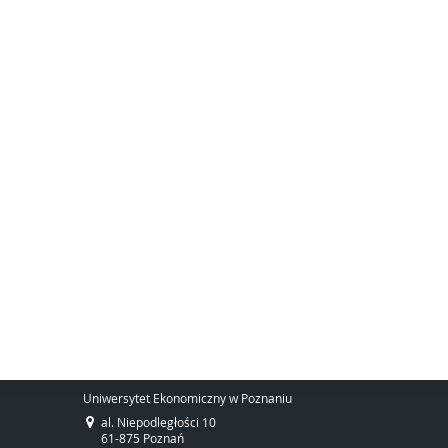
Uniwersytet Ekonomiczny w Poznaniu
al. Niepodległości 10
61-875 Poznań